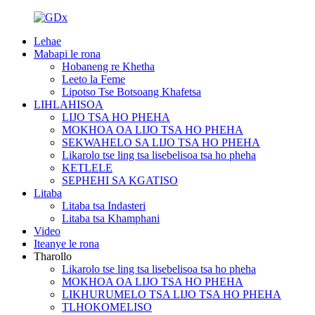
Lehae
Mabapi le rona
Hobaneng re Khetha
Leeto la Feme
Lipotso Tse Botsoang Khafetsa
LIHLAHISOA
LIJO TSA HO PHEHA
MOKHOA OA LIJO TSA HO PHEHA
SEKWAHELO SA LIJO TSA HO PHEHA
Likarolo tse ling tsa lisebelisoa tsa ho pheha
KETLELE
SEPHEHI SA KGATISO
Litaba
Litaba tsa Indasteri
Litaba tsa Khamphani
Video
Iteanye le rona
Tharollo
Likarolo tse ling tsa lisebelisoa tsa ho pheha
MOKHOA OA LIJO TSA HO PHEHA
LIKHURUMELO TSA LIJO TSA HO PHEHA
TLHOKOMELISO