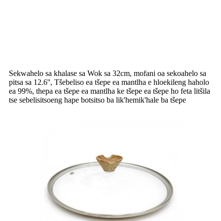
Sekwahelo sa khalase sa Wok sa 32cm, mofani oa sekoahelo sa
pitsa sa 12.6'', Tšebeliso ea tšepe ea mantlha e hloekileng haholo
ea 99%, thepa ea tšepe ea mantlha ke tšepe ea tšepe ho feta litšila
tse sebelisitsoeng hape botsitso ba lik'hemik'hale ba tšepe