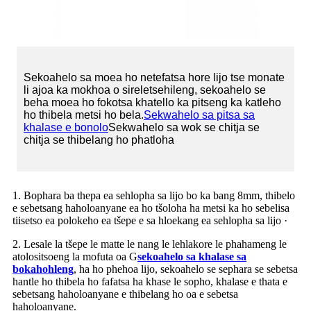
Sekoahelo sa moea ho netefatsa hore lijo tse monate
li ajoa ka mokhoa o sireletsehileng, sekoahelo se
beha moea ho fokotsa khatello ka pitseng ka katleho
ho thibela metsi ho bela.
Sekwahelo sa pitsa sa
khalase e bonolo
Sekwahelo sa wok se chitja se
chitja se thibelang ho phatloha
1. Bophara ba thepa ea sehlopha sa lijo bo ka bang 8mm, thibelo
e sebetsang haholoanyane ea ho tšoloha ha metsi ka ho sebelisa
tiisetso ea polokeho ea tšepe e sa hloekang ea sehlopha sa lijo ·
2. Lesale la tšepe le matte le nang le lehlakore le phahameng le
atolositsoeng la mofuta oa G
sekoahelo sa khalase sa
bokahohleng
, ha ho phehoa lijo, sekoahelo se sephara se sebetsa
hantle ho thibela ho fafatsa ha khase le sopho, khalase e thata e
sebetsang haholoanyane e thibelang ho oa e sebetsa
haholoanyane.