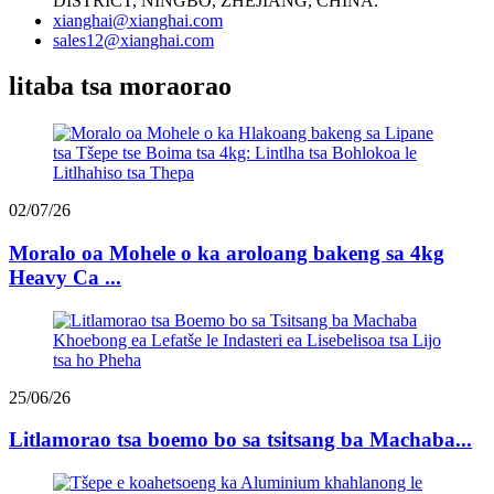
DISTRICT, NINGBO, ZHEJIANG, CHINA.
xianghai@xianghai.com
sales12@xianghai.com
litaba tsa moraorao
02/07/26
Moralo oa Mohele o ka aroloang bakeng sa 4kg
Heavy Ca ...
25/06/26
Litlamorao tsa boemo bo sa tsitsang ba Machaba...