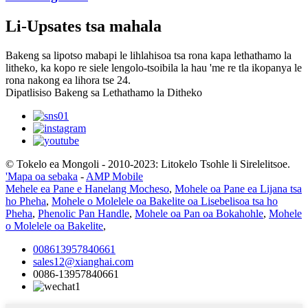
Li-Upsates tsa mahala
Bakeng sa lipotso mabapi le lihlahisoa tsa rona kapa lethathamo la
litheko, ka kopo re siele lengolo-tsoibila la hau 'me re tla ikopanya le
rona nakong ea lihora tse 24.
Dipatlisiso Bakeng sa Lethathamo la Ditheko
© Tokelo ea Mongoli - 2010-2023: Litokelo Tsohle li Sirelelitsoe.
'Mapa oa sebaka
-
AMP Mobile
Mehele ea Pane e Hanelang Mocheso
,
Mohele oa Pane ea Lijana tsa
ho Pheha
,
Mohele o Molelele oa Bakelite oa Lisebelisoa tsa ho
Pheha
,
Phenolic Pan Handle
,
Mohele oa Pan oa Bokahohle
,
Mohele
o Molelele oa Bakelite
,
008613957840661
sales12@xianghai.com
0086-13957840661