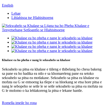
English
Lehae
Lihlahisoa tse Hlahisitsoeng
Khalase ea ho pheha e nang le sekoahelo sa khalase
Sekoahelo sa pitsa ea khalase e tiileng e thibelang ho chesa bakeng
sa pane ea ho hadika ea ntlo e sa khomareleng pane ea setoko
sekoahelo sa pitsa ea motlakase. Sekoahelo sa pitsa ea khalase ea
mofuta oa G se entsoeng ka tšepe e sa hloekang se etsa hore pitsa e
nang le sebopeho se setle le se setle sekoahelo sa pitsa ea mofuta oa
G le molomo o ka lehlakoreng la pitsa e lekane hantle.
Romella imeile ho rona