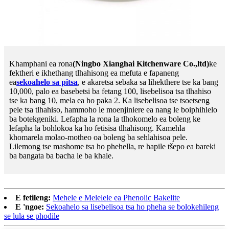
Khamphani ea rona
(Ningbo Xianghai Kitchenware Co.,ltd)
ke
fektheri e ikhethang tlhahisong ea mefuta e fapaneng
ea
sekoahelo sa pitsa
, e akaretsa sebaka sa lihekthere tse ka bang
10,000, palo ea basebetsi ba fetang 100, lisebelisoa tsa tlhahiso
tse ka bang 10, mela ea ho paka 2. Ka lisebelisoa tse tsoetseng
pele tsa tlhahiso, hammoho le moenjiniere ea nang le boiphihlelo
ba botekgeniki. Lefapha la rona la tlhokomelo ea boleng ke
lefapha la bohlokoa ka ho fetisisa tlhahisong. Kamehla
khomarela molao-motheo oa boleng ba sehlahisoa pele.
Lilemong tse mashome tsa ho phehella, re hapile tšepo ea bareki
ba bangata ba bacha le ba khale.
E fetileng:
Mehele e Melelele ea Phenolic Bakelite
E 'ngoe:
Sekoahelo sa lisebelisoa tsa ho pheha se bolokehileng
se lula se phodile